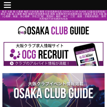
夜店 大阪 南 心斋桥 梅田 打折优惠 顾客 打折优惠券信息 OSAKA CLUB GUIDE [大阪俱乐部指南]
夜店 大阪 南 心斋桥 梅田 顾客打折优惠券信息 顾客 如果搜寻打折优惠券信息 大阪夜店 夜店 大阪 南
（心斋桥，南波，东心斋桥，宗右卫门町，美国村）梅田，神户，三宫，姫路，京都其他地区，搜寻
关西地区打折优惠折扣信息