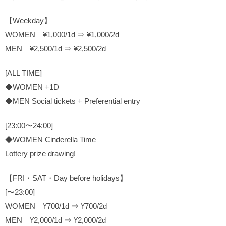
【Weekday】
WOMEN ¥1,000/1d ⇒ ¥1,000/2d
MEN ¥2,500/1d ⇒ ¥2,500/2d
[ALL TIME]
◆WOMEN +1D
◆MEN Social tickets + Preferential entry
[23:00〜24:00]
◆WOMEN Cinderella Time
Lottery prize drawing!
【FRI・SAT・Day before holidays】
[〜23:00]
WOMEN ¥700/1d ⇒ ¥700/2d
MEN ¥2,000/1d ⇒ ¥2,000/2d