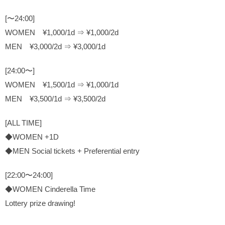
[〜24:00]
WOMEN ¥1,000/1d ⇒ ¥1,000/2d
MEN ¥3,000/2d ⇒ ¥3,000/1d
[24:00〜]
WOMEN ¥1,500/1d ⇒ ¥1,000/1d
MEN ¥3,500/1d ⇒ ¥3,500/2d
[ALL TIME]
◆WOMEN +1D
◆MEN Social tickets + Preferential entry
[22:00〜24:00]
◆WOMEN Cinderella Time
Lottery prize drawing!