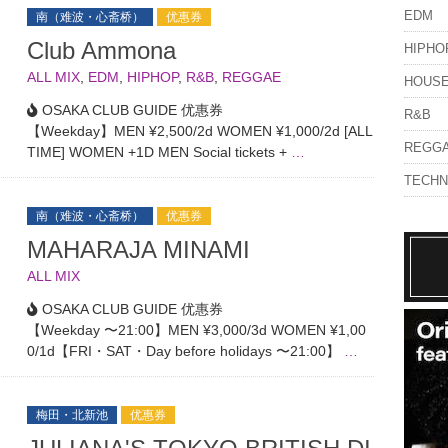
EDM
南（难波・心斋桥）
优惠券
Club Ammona
HIPHO
ALL MIX
,
EDM
,
HIPHOP
,
R&B
,
REGGAE
HOUS
OSAKA CLUB GUIDE 优惠券
R&B
【Weekday】MEN ¥2,500/2d WOMEN ¥1,000/2d [ALL
REGG
TIME] WOMEN +1D MEN Social tickets +
…
TECH
南（难波・心斋桥）
优惠券
MAHARAJA MINAMI
ALL MIX
OSAKA CLUB GUIDE 优惠券
【Weekday 〜21:00】MEN ¥3,000/3d WOMEN ¥1,00
0/1d【FRI・SAT・Day before holidays 〜21:00】
…
梅田・北新池
优惠券