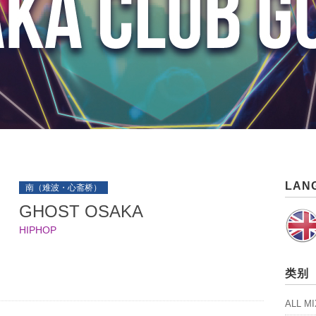
LAN
南（难波・心斋桥）
GHOST OSAKA
HIPHOP
类别
ALL M