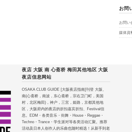
お問
お問い
媒体資
夜店 大阪 南 心斋桥 梅田其他地区 大阪
夜店信息网站
OSAKA CLUB GUIDE [大阪夜店指南]刊登 大阪、
南(心斋桥，南波，东心斋桥，宗右卫门町，美国
村，北区梅田)，神户，三宫，姫路，京都其他地
区，大阪府内的夜店的折扣嘉宾折扣、Festival信
息。EDM・各类音乐・街舞・House・Reggae・
Techno・Trance・学生派对等各类活动汇聚。推荐
活动及日本人创作人的乐曲也随时精选！从新手到老