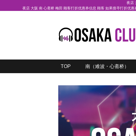
夜店 
夜店 大阪 南 心斋桥 梅田 顾客打折优惠券信息 顾客 如果搜寻打
TOP
南（难波・心斋桥）