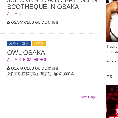
JULIANA'S TOKYO BRITISH DI
SCOTHEQUE IN OSAKA
ALL MIX
OSAKA CLUB GUIDE 优惠券
梅田・北新池
优惠券
Track :
OWL OSAKA
Club Mi
ALL MIX
,
EDM
,
HIPHOP
Artists
OSAKA CLUB GUIDE 优惠券
女性可以获得可以在商店使用的¥1,000票！
PR
Next Page »