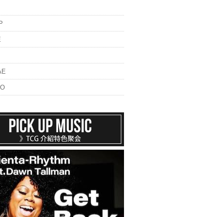
P
E
AE
NO