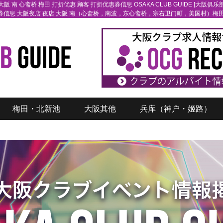
大阪 南 心斋桥 梅田 打折优惠 顾客 打折优惠券信息 OSAKA CLUB GUIDE [大阪俱乐
折优惠券信息 大阪夜店 夜店 大阪 南（心斋桥，南波，东心斋桥，宗右卫门町，美国村
梅田・北新池
大阪其他
兵库（神户・姬路）