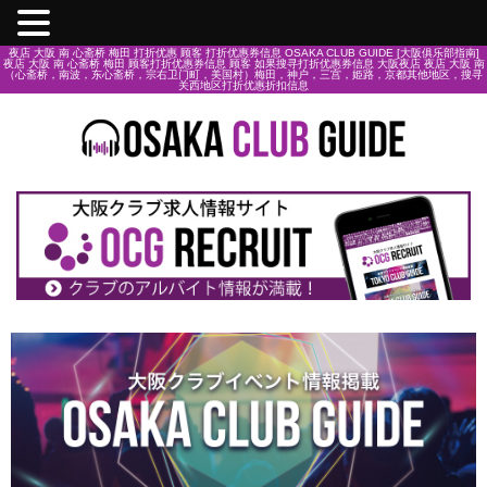
夜店 大阪 南 心斋桥 梅田 打折优惠 顾客 打折优惠券信息 OSAKA CLUB GUIDE [大阪俱乐部指南]
夜店 大阪 南 心斋桥 梅田 顾客打折优惠券信息 顾客 如果搜寻打折优惠券信息 大阪夜店 夜店 大阪 南
（心斋桥，南波，东心斋桥，宗右卫门町，美国村）梅田，神户，三宫，姫路，京都其他地区，搜寻
关西地区打折优惠折扣信息