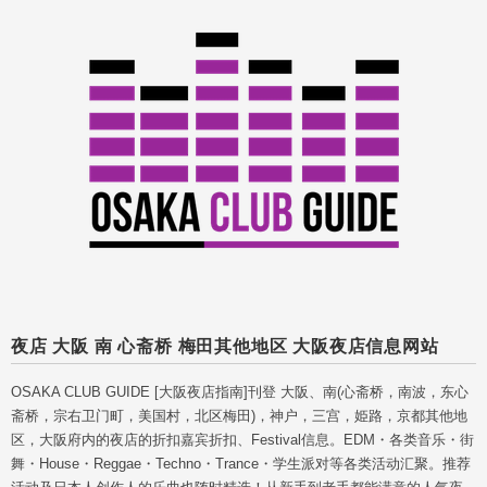
夜店 大阪 南 心斋桥 梅田其他地区 大阪夜店信息网站
OSAKA CLUB GUIDE [大阪夜店指南]刊登 大阪、南(心斋桥，南波，东心
斋桥，宗右卫门町，美国村，北区梅田)，神户，三宫，姫路，京都其他地
区，大阪府内的夜店的折扣嘉宾折扣、Festival信息。EDM・各类音乐・街
舞・House・Reggae・Techno・Trance・学生派对等各类活动汇聚。推荐